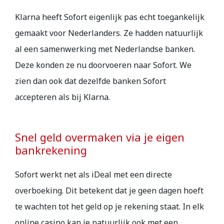
Klarna heeft Sofort eigenlijk pas echt toegankelijk
gemaakt voor Nederlanders. Ze hadden natuurlijk
al een samenwerking met Nederlandse banken.
Deze konden ze nu doorvoeren naar Sofort. We
zien dan ook dat dezelfde banken Sofort
accepteren als bij Klarna.
Snel geld overmaken via je eigen
bankrekening
Sofort werkt net als iDeal met een directe
overboeking. Dit betekent dat je geen dagen hoeft
te wachten tot het geld op je rekening staat. In elk
online casino kan je natuurlijk ook met een