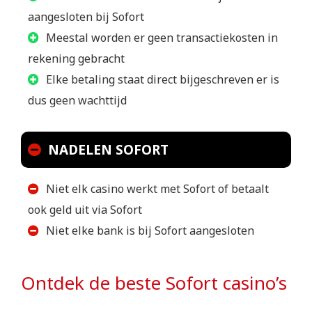
aangesloten bij Sofort
Meestal worden er geen transactiekosten in
rekening gebracht
Elke betaling staat direct bijgeschreven er is
dus geen wachttijd
NADELEN SOFORT
Niet elk casino werkt met Sofort of betaalt
ook geld uit via Sofort
Niet elke bank is bij Sofort aangesloten
Ontdek de beste Sofort casino’s