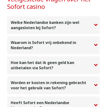
Sofort casino
Welke Nederlandse banken zijn wel
aangesloten bij Sofort?
Op dit moment zien we dat dezelfde banken als
Waarom is Sofort vrij onbekend in
bij iDeal gekoppeld zijn aan Sofort. Zo kan je
Nederland?
geld storten via SNS Bank, ING, Rabobank,
In Nederland zijn we eigenlijk redelijk
ABN Amro, Friesland Bank en KNAB. Het zou
Hoe kan het dat ik geen geld kan
vertrouwd geraakt met iDeal. Dit was één van
uitbetalen via Sofort?
goed kunnen dat er in de toekomst nog meer
de eerste betaalmethodes waarmee je veilig
banken worden toegevoegd.
Dit is helaas lang niet in elk online casino een
via je eigen bank geld kon overmaken en
Worden er kosten in rekening gebracht
optie. We zien helaas flink wat online casino’s
voor het gebruik van Sofort?
betalen. In het buitenland hebben ze geen
die geen uitbetalingen via Sofort realiseren.
iDeal en gebruiken ze alternatieven zoals
De meeste online casino’s rekenen geen kosten
Meestal kan je dan wel voor een alternatief
Heeft Sofort een Nederlandse
Sofort. Pas als we geen iDeal meer kunnen
voor het gebruik van Sofort. Maar we zien soms