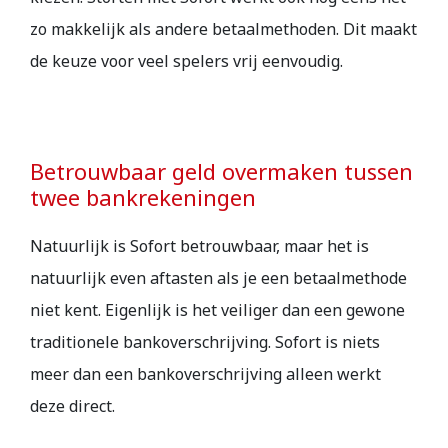
zo makkelijk als andere betaalmethoden. Dit maakt
de keuze voor veel spelers vrij eenvoudig.
Betrouwbaar geld overmaken tussen
twee bankrekeningen
Natuurlijk is Sofort betrouwbaar, maar het is
natuurlijk even aftasten als je een betaalmethode
niet kent. Eigenlijk is het veiliger dan een gewone
traditionele bankoverschrijving. Sofort is niets
meer dan een bankoverschrijving alleen werkt
deze direct.