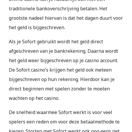
traditionele bankoverschrijving betalen. Het
grootste nadeel hiervan is dat het dagen duurt voor
het geld is bijgeschreven.
Als je Sofort gebruikt wordt het geld direct
afgeschreven van je bankrekening. Daarna wordt
het geld weer bijgeschreven op je casino account.
De Sofort casino’s krijgen het geld ook meteen
bijgeschreven op hun rekening. Hierdoor kan je
direct beginnen met spelen zonder te moeten
wachten op het casino.
De snelheid waarmee Sofort werkt is voor veel
spelers een reden om voor deze betaalmethode te
kiezen. Storten met Sofort werkt ook nog eens net