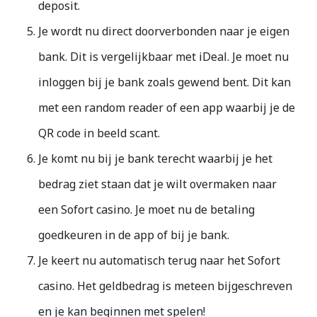
deposit.
Je wordt nu direct doorverbonden naar je eigen
bank. Dit is vergelijkbaar met iDeal. Je moet nu
inloggen bij je bank zoals gewend bent. Dit kan
met een random reader of een app waarbij je de
QR code in beeld scant.
Je komt nu bij je bank terecht waarbij je het
bedrag ziet staan dat je wilt overmaken naar
een Sofort casino. Je moet nu de betaling
goedkeuren in de app of bij je bank.
Je keert nu automatisch terug naar het Sofort
casino. Het geldbedrag is meteen bijgeschreven
en je kan beginnen met spelen!