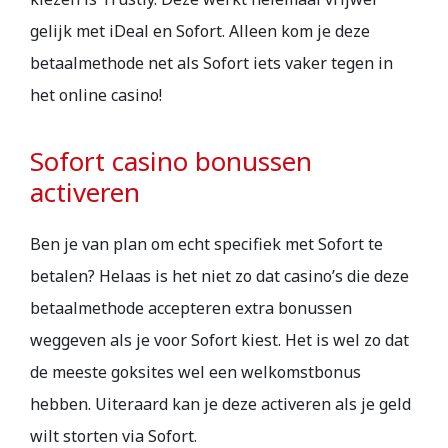
gelijk met iDeal en Sofort. Alleen kom je deze
betaalmethode net als Sofort iets vaker tegen in
het online casino!
Sofort casino bonussen
activeren
Ben je van plan om echt specifiek met Sofort te
betalen? Helaas is het niet zo dat casino’s die deze
betaalmethode accepteren extra bonussen
weggeven als je voor Sofort kiest. Het is wel zo dat
de meeste goksites wel een welkomstbonus
hebben. Uiteraard kan je deze activeren als je geld
wilt storten via Sofort.