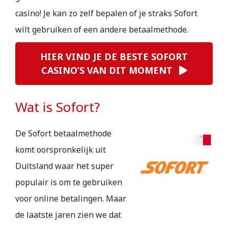
casino! Je kan zo zelf bepalen of je straks Sofort
wilt gebruiken of een andere betaalmethode.
HIER VIND JE DE BESTE SOFORT
CASINO’S VAN DIT MOMENT
Wat is Sofort?
De Sofort betaalmethode
komt oorspronkelijk uit
Duitsland waar het super
populair is om te gebruiken
voor online betalingen. Maar
de laatste jaren zien we dat