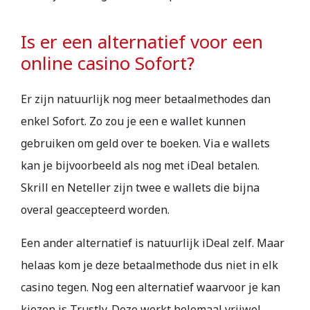
Is er een alternatief voor een
online casino Sofort?
Er zijn natuurlijk nog meer betaalmethodes dan
enkel Sofort. Zo zou je een e wallet kunnen
gebruiken om geld over te boeken. Via e wallets
kan je bijvoorbeeld als nog met iDeal betalen.
Skrill en Neteller zijn twee e wallets die bijna
overal geaccepteerd worden.
Een ander alternatief is natuurlijk iDeal zelf. Maar
helaas kom je deze betaalmethode dus niet in elk
casino tegen. Nog een alternatief waarvoor je kan
kiezen is Trustly. Deze werkt helemaal vrijwel