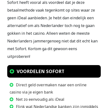
Sofort heeft vooral als voordeel dat je deze
betaalmethode vaak tegenkomt op sites waar ze
geen iDeal aanbieden. Je hebt dan eindelijk een
alternatief om als Nederlander toch nog te gaan
gokken in het casino. Alleen weten de meeste
Nederlanders jammergenoeg niet dat dit echt kan
met Sofort. Kortom ga dit gewoon eens
uitproberen!
VOORDELEN SOFORT
Direct geld overmaken naar een online
casino via je eigen bank
Net zo eenvoudig als iDeal
Flink wat Nederlandse banken zijn inmiddels