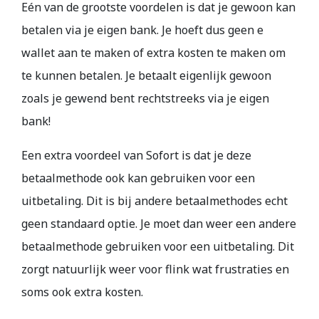
Eén van de grootste voordelen is dat je gewoon kan
betalen via je eigen bank. Je hoeft dus geen e
wallet aan te maken of extra kosten te maken om
te kunnen betalen. Je betaalt eigenlijk gewoon
zoals je gewend bent rechtstreeks via je eigen
bank!
Een extra voordeel van Sofort is dat je deze
betaalmethode ook kan gebruiken voor een
uitbetaling. Dit is bij andere betaalmethodes echt
geen standaard optie. Je moet dan weer een andere
betaalmethode gebruiken voor een uitbetaling. Dit
zorgt natuurlijk weer voor flink wat frustraties en
soms ook extra kosten.