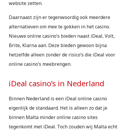
website zetten.
Daarnaast zijn er tegenwoordig ook meerdere
alternatieven om mee te gokken in het casino.
Nieuwe online casino’s bieden naast iDeal, Volt,
Brite, Klarna aan. Deze bieden gewoon bijna
hetzelfde alleen zonder de risico’s die iDeal voor
online casino’s meebrengen.
iDeal casino’s in Nederland
Binnen Nederland is een iDeal online casino
eigenlijk de standaard. Het is alleen zo dat je
binnen Malta minder online casino sites
tegenkomt met iDeal. Toch zouden wij Malta echt