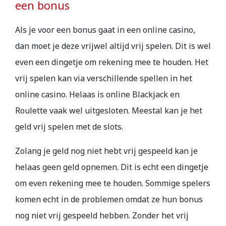
een bonus
Als je voor een bonus gaat in een online casino,
dan moet je deze vrijwel altijd vrij spelen. Dit is wel
even een dingetje om rekening mee te houden. Het
vrij spelen kan via verschillende spellen in het
online casino. Helaas is online Blackjack en
Roulette vaak wel uitgesloten. Meestal kan je het
geld vrij spelen met de slots.
Zolang je geld nog niet hebt vrij gespeeld kan je
helaas geen geld opnemen. Dit is echt een dingetje
om even rekening mee te houden. Sommige spelers
komen echt in de problemen omdat ze hun bonus
nog niet vrij gespeeld hebben. Zonder het vrij