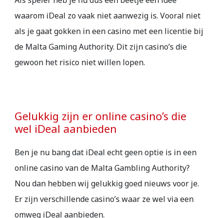
Als speler heb je nu dus een beetje een idee
waarom iDeal zo vaak niet aanwezig is. Vooral niet
als je gaat gokken in een casino met een licentie bij
de Malta Gaming Authority. Dit zijn casino’s die
gewoon het risico niet willen lopen.
Gelukkig zijn er online casino’s die
wel iDeal aanbieden
Ben je nu bang dat iDeal echt geen optie is in een
online casino van de Malta Gambling Authority?
Nou dan hebben wij gelukkig goed nieuws voor je.
Er zijn verschillende casino’s waar ze wel via een
omweg iDeal aanbieden.