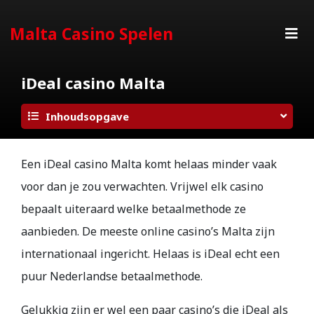
Malta Casino Spelen
iDeal casino Malta
Inhoudsopgave
Online goksites mogen niet zomaar meer iDeal
aanbieden
Een iDeal casino Malta komt helaas minder vaak
Hoe werkt een storting met iDeal bij een online
casino?
voor dan je zou verwachten. Vrijwel elk casino
Minimale en maximale storting met iDeal
bepaalt uiteraard welke betaalmethode ze
Is het veilig om te gokken met iDeal?
aanbieden. De meeste online casino’s Malta zijn
Alternatieven voor een iDeal casino Malta
Bonus pakket in online casino's Malta
internationaal ingericht. Helaas is iDeal echt een
Voordelen en nadelen van iDeal casino's
puur Nederlandse betaalmethode.
iDeal casino's in Nederland
Maak een account aan bij een iDeal casino
Gelukkig zijn er wel een paar casino’s die iDeal als