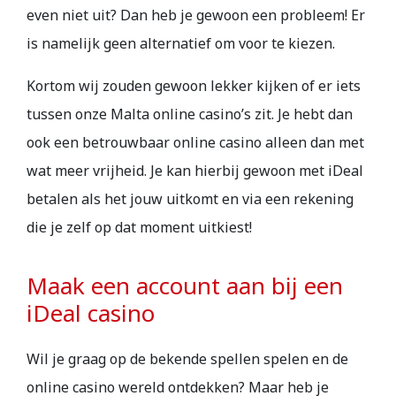
even niet uit? Dan heb je gewoon een probleem! Er
is namelijk geen alternatief om voor te kiezen.
Kortom wij zouden gewoon lekker kijken of er iets
tussen onze Malta online casino’s zit. Je hebt dan
ook een betrouwbaar online casino alleen dan met
wat meer vrijheid. Je kan hierbij gewoon met iDeal
betalen als het jouw uitkomt en via een rekening
die je zelf op dat moment uitkiest!
Maak een account aan bij een
iDeal casino
Wil je graag op de bekende spellen spelen en de
online casino wereld ontdekken? Maar heb je