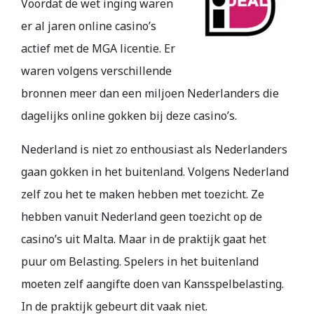
Voordat de wet inging waren
er al jaren online casino’s
actief met de MGA licentie. Er
waren volgens verschillende
bronnen meer dan een miljoen Nederlanders die
dagelijks online gokken bij deze casino’s.
Nederland is niet zo enthousiast als Nederlanders
gaan gokken in het buitenland. Volgens Nederland
zelf zou het te maken hebben met toezicht. Ze
hebben vanuit Nederland geen toezicht op de
casino’s uit Malta. Maar in de praktijk gaat het
puur om Belasting. Spelers in het buitenland
moeten zelf aangifte doen van Kansspelbelasting.
In de praktijk gebeurt dit vaak niet.