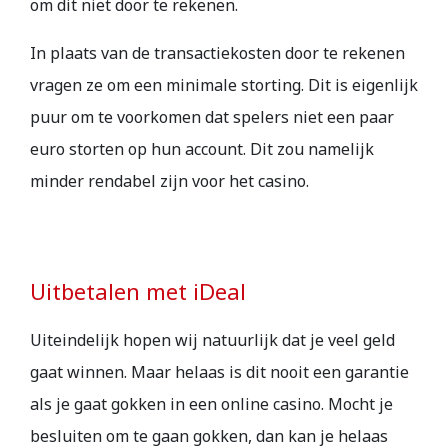
om dit niet door te rekenen.
In plaats van de transactiekosten door te rekenen
vragen ze om een minimale storting. Dit is eigenlijk
puur om te voorkomen dat spelers niet een paar
euro storten op hun account. Dit zou namelijk
minder rendabel zijn voor het casino.
Uitbetalen met iDeal
Uiteindelijk hopen wij natuurlijk dat je veel geld
gaat winnen. Maar helaas is dit nooit een garantie
als je gaat gokken in een online casino. Mocht je
besluiten om te gaan gokken, dan kan je helaas