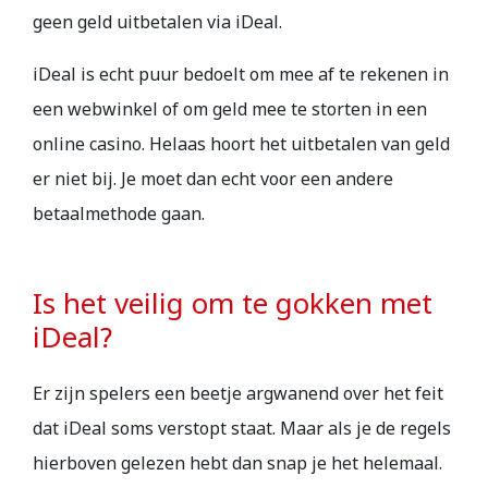
geen geld uitbetalen via iDeal.
iDeal is echt puur bedoelt om mee af te rekenen in
een webwinkel of om geld mee te storten in een
online casino. Helaas hoort het uitbetalen van geld
er niet bij. Je moet dan echt voor een andere
betaalmethode gaan.
Is het veilig om te gokken met
iDeal?
Er zijn spelers een beetje argwanend over het feit
dat iDeal soms verstopt staat. Maar als je de regels
hierboven gelezen hebt dan snap je het helemaal.