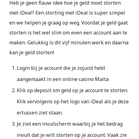
Heb je geen flauw idee hoe je geld moet storten
met iDeal? Een storting met iDeal is super simpel
en we helpen je graag op weg. Voordat je geld gaat
storten is het wel slim om even een account aan te
maken. Gelukkig is dit vijf minuten werk en daarna
kan je geld storten!
Login bij je account die je zojuist hebt
aangemaakt in een online casino Malta
Klik op deposit om geld op je account te storten.
Klik vervolgens op het logo van iDeal als je deze
ertussen ziet staan.
Je ziet een invulscherm waarbij je het bedrag
invult dat je wilt storten op je account. Vaak zie