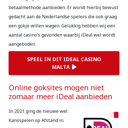
Veelgestelde vragen over iDeal casino Malta
betaalmethode aanbieden. Er wordt hierbij bewust
gedacht aan de Nederlandse spelers die ook graag
een gokje willen wagen. Gelukkig hebben wij een
aantal casino’s gevonden waarbij iDeal wel wordt
aangeboden.
SPEEL IN DIT IDEAL CASINO
MALTA
Online goksites mogen niet
zomaar meer iDeal aanbieden
In 2021 ging de nieuwe wet
Kansspelen op Afstand in.