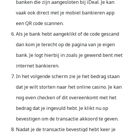
banken die zijn aangesloten bij iDeal. Je kan
vaak ook direct met je mobiel bankieren app
een QR code scannen.
Als je bank hebt aangeklikt of de code gescand
dan kom je terecht op de pagina van je eigen
bank. Je logt hierbij in zoals je gewend bent met
internet bankieren.
In het volgende scherm zie je het bedrag staan
dat je wilt storten naar het online casino. Je kan
nog even checken of dit overeenkomt met het
bedrag dat je ingevuld hebt. Je klikt nu op
bevestigen om de transactie akkoord te geven.
Nadat je de transactie bevestigd hebt keer je