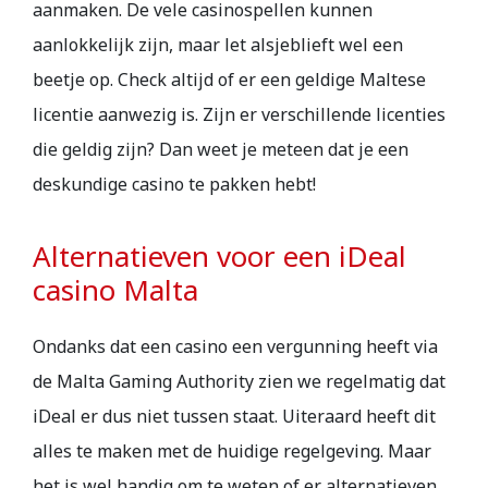
aanmaken. De vele casinospellen kunnen
aanlokkelijk zijn, maar let alsjeblieft wel een
beetje op. Check altijd of er een geldige Maltese
licentie aanwezig is. Zijn er verschillende licenties
die geldig zijn? Dan weet je meteen dat je een
deskundige casino te pakken hebt!
Alternatieven voor een iDeal
casino Malta
Ondanks dat een casino een vergunning heeft via
de Malta Gaming Authority zien we regelmatig dat
iDeal er dus niet tussen staat. Uiteraard heeft dit
alles te maken met de huidige regelgeving. Maar
het is wel handig om te weten of er alternatieven