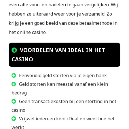
even alle voor- en nadelen te gaan vergelijken. Wij
hebben ze uiteraard weer voor je verzameld. Zo
krijg je een goed beeld van deze betaalmethode in
het online casino.
VOORDELEN VAN IDEAL IN HET
CASINO
Eenvoudig geld storten via je eigen bank
Geld storten kan meestal vanaf een klein
bedrag
Geen transactiekosten bij een storting in het
casino
Vrijwel iedereen kent iDeal en weet hoe het
werkt