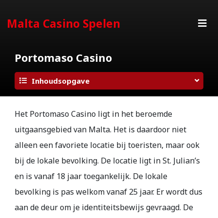
Malta Casino Spelen
Portomaso Casino
Inhoudsopgave
Het glamour casino van Malta
De locatie voor internationale toernooien
Het Portomaso Casino ligt in het beroemde
Een paar honderd gokkasten om uit te kiezen
uitgaansgebied van Malta. Het is daardoor niet
Ontdek de tafelspellen
Diner in één van de beste restaurants op Malta
alleen een favoriete locatie bij toeristen, maar ook
Kom eens langs in het Portomaso casino
bij de lokale bevolking. De locatie ligt in St. Julian’s
en is vanaf 18 jaar toegankelijk. De lokale
bevolking is pas welkom vanaf 25 jaar. Er wordt dus
aan de deur om je identiteitsbewijs gevraagd. De