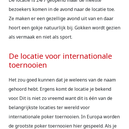
De locatie is 24/7 geopend maar de meeste
bezoekers komen in de avond naar de locatie toe.
Ze maken er een gezellige avond uit van en daar
hoort een gokje natuurlijk bij. Gokken wordt gezien
als vermaak en niet als sport.
De locatie voor internationale
toernooien
Het zou goed kunnen dat je weleens van de naam
gehoord hebt. Ergens komt de locatie je bekend
voor. Dit is niet zo vreemd want dit is één van de
belangrijkste locaties ter wereld voor
internationale poker toernooien. In Europa worden
de grootste poker toernooien hier gespeeld. Als je