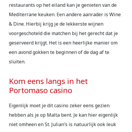
restaurants op het eiland kan je genieten van de
Mediterrane keuken. Een andere aanrader is Wine
& Dine. Hierbij krijg je de lekkerste wijnen
voorgeschoteld die matchen bij het gerecht dat je
geserveerd krijgt. Het is een heerlijke manier om
een avond gokken te beginnen of de dag af te
sluiten.
Kom eens langs in het
Portomaso casino
Eigenlijk moet je dit casino zeker eens gezien
hebben als je op Malta bent. Je kan hier eigenlijk
niet omheen en St. Julian’s is natuurlijk ook leuk