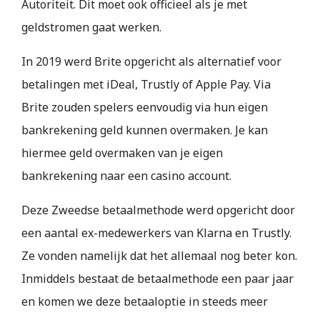
Autoriteit. Dit moet ook officieel als je met
geldstromen gaat werken.
In 2019 werd Brite opgericht als alternatief voor
betalingen met iDeal, Trustly of Apple Pay. Via
Brite zouden spelers eenvoudig via hun eigen
bankrekening geld kunnen overmaken. Je kan
hiermee geld overmaken van je eigen
bankrekening naar een casino account.
Deze Zweedse betaalmethode werd opgericht door
een aantal ex-medewerkers van Klarna en Trustly.
Ze vonden namelijk dat het allemaal nog beter kon.
Inmiddels bestaat de betaalmethode een paar jaar
en komen we deze betaaloptie in steeds meer