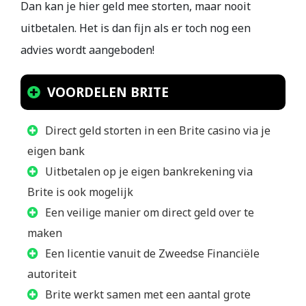
Dan kan je hier geld mee storten, maar nooit
uitbetalen. Het is dan fijn als er toch nog een
advies wordt aangeboden!
VOORDELEN BRITE
Direct geld storten in een Brite casino via je
eigen bank
Uitbetalen op je eigen bankrekening via
Brite is ook mogelijk
Een veilige manier om direct geld over te
maken
Een licentie vanuit de Zweedse Financiële
autoriteit
Brite werkt samen met een aantal grote