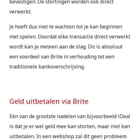
bevestigen. De stortingen worden ook direct
verwerkt.
Je hoeft dus niet te wachten tot je kan beginnen
met spelen. Doordat elke transactie direct verwerkt
wordt kan je meteen aan de slag. Dit is absoluut
een voordeel van Brite in verhouding tot een
traditionele bankoverschrijving.
Geld uitbetalen via Brite
Eén van de grootste nadelen van bijvoorbeeld iDeal
is dat je er wel geld mee kan storten, maar niet kan
uitbetalen. In een webshop zal dit geen probleem