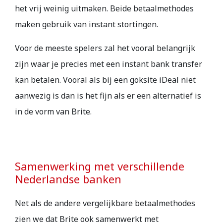
het vrij weinig uitmaken. Beide betaalmethodes
maken gebruik van instant stortingen.
Voor de meeste spelers zal het vooral belangrijk
zijn waar je precies met een instant bank transfer
kan betalen. Vooral als bij een goksite iDeal niet
aanwezig is dan is het fijn als er een alternatief is
in de vorm van Brite.
Samenwerking met verschillende
Nederlandse banken
Net als de andere vergelijkbare betaalmethodes
zien we dat Brite ook samenwerkt met