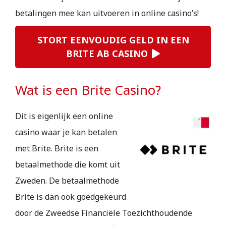
betalingen mee kan uitvoeren in online casino’s!
STORT EENVOUDIG GELD IN EEN
BRITE AB CASINO
Wat is een Brite Casino?
Dit is eigenlijk een online
casino waar je kan betalen
met Brite. Brite is een
betaalmethode die komt uit
Zweden. De betaalmethode
Brite is dan ook goedgekeurd
door de Zweedse Financiële Toezichthoudende